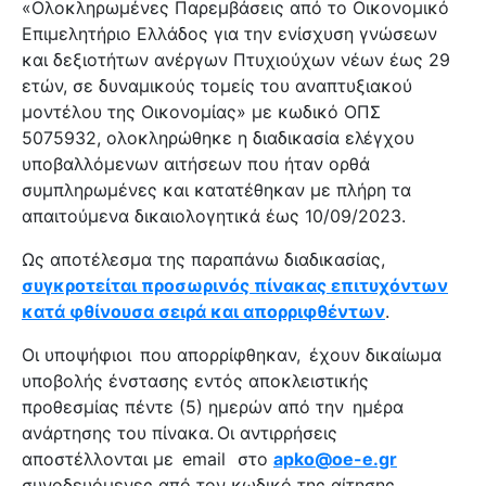
«Ολοκληρωμένες Παρεμβάσεις από το Οικονομικό
Επιμελητήριο Ελλάδος για την ενίσχυση γνώσεων
και δεξιοτήτων ανέργων Πτυχιούχων νέων έως 29
ετών, σε δυναμικούς τομείς του αναπτυξιακού
μοντέλου της Οικονομίας» με κωδικό ΟΠΣ
5075932, ολοκληρώθηκε η διαδικασία ελέγχου
υποβαλλόμενων αιτήσεων που ήταν ορθά
συμπληρωμένες και κατατέθηκαν με πλήρη τα
απαιτούμενα δικαιολογητικά έως 10/09/2023.
Ως αποτέλεσμα της παραπάνω διαδικασίας,
συγκροτείται προσωρινός πίνακας επιτυχόντων
κατά φθίνουσα σειρά και απορριφθέντων
.
Οι υποψήφιοι που απορρίφθηκαν, έχουν δικαίωμα
υποβολής ένστασης εντός αποκλειστικής
προθεσμίας πέντε (5) ημερών από την ημέρα
ανάρτησης του πίνακα. Οι αντιρρήσεις
αποστέλλονται με email στο
apko@oe-e.gr
συνοδευόμενες από τον κωδικό της αίτησης